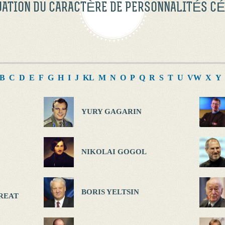
UATION DU CARACTÈRE DE PERSONNALITÉS C
B
C
D
E
F
G
H
I
J
K
L
M
N
O
P
Q
R
S
T
U
V
W
X
Y
YURY GAGARIN
NIKOLAI GOGOL
BORIS YELTSIN
REAT