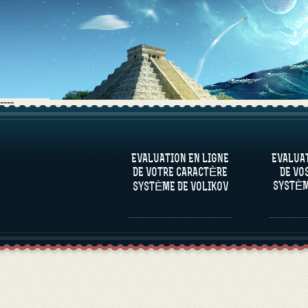
----
LOGICIEL QU’ON VOUS
LOGICI
PROPOSE
EVALUATION EN LIGNE
EVALUAT
EVALUER LE CARACTÈRE
EV
DE VOTRE CARACTÈRE
DE VO
D’UNE PERSONNE
COMP
SYSTÈM
SYSTÈME DE VOLIKOV
PA
L'ÉVALUATION DU
CARACTÈRE DE
PERSONNALITÉS
CÉLÈBRES