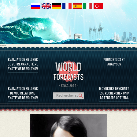
----
EVALUATION EN LIGNE
PRONOSTICS ET
LOGICIEL QU’ON VOUS PROPOSE
DE VOTRE CARACTÈRE
ANALYSES
SYSTÈME DE VOLIKOV
EVALUER LE CARACTÈRE D’UNE PERSONNE
L'ÉVALUATION DU CARACTÈRE DE PERSONNALITÉS CÉLÈBRES
LOGICIEL QU’ON VOUS PROPOSE
· SINCE. 2004 ·
EVALUATION EN LIGNE
MONDE DES RENCONTR
EVALUER LA COMPATIBILITÉ DE PARTENAIRES
DE VOS RELATIONS
ES / RECHERCHER UN P
PRONOSTICS ET ANALYSES
SYSTÈME DE VOLIKOV
ARTENAIRE OPTIMAL