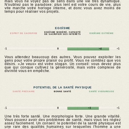
mais vous ne voyez pas de sens dans une vie très dynamique.
N'oubliez pas le paradoxe: plus lent est votre cours de vie, plus
vite marche votre horloge interne, et donc vous avez moins de
temps pour réaliser vos projets.
EGOÏSME
EGOÏSME MODÉRÉ, CAPACITÉ
ESPRIT DE SACRIFICE
EGOÏSME EXTRÊME
DE SACRIFIER SES INTÉRÊTS
-5
0
+4
+5
Vous attendez beaucoup des autres. Vous pouvez exploiter les
gens pour votre propre plaisir ou profit. Vous ne comblez que vos
désirs. «Je veux» est votre slogan. Un conseil: vous devez plus
que qui conque cultivez la générosité, mais votre complexe de
divinité vous en empêche.
POTENTIEL DE LA SANTÉ PHYSIQUE
SANTÉ PRÉCAIRE
BONNE SANTÉ
SANTÉ VIGOUREUSE
-5
0
+3
+5
Une très forte santé. Une morphologie forte. Une grande vitalité.
Vous pouvez avoir des problèmes de santé, mais vous les réglez
assez facilement. Un conseil: le potentiel de la santé physique est
une rare des qualités humaines sur lesquelles l'homme a une