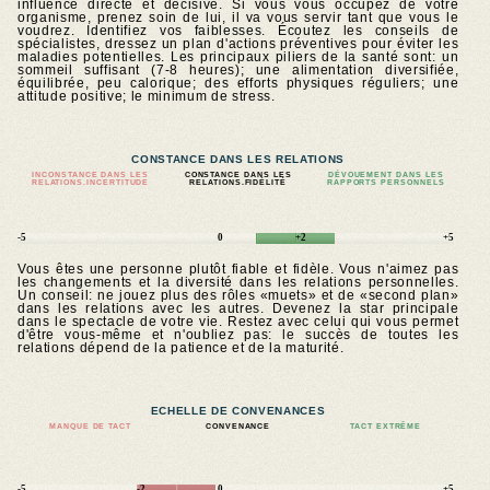
influence directe et décisive. Si vous vous occupez de votre
organisme, prenez soin de lui, il va vous servir tant que vous le
voudrez. Identifiez vos faiblesses. Écoutez les conseils de
spécialistes, dressez un plan d'actions préventives pour éviter les
maladies potentielles. Les principaux piliers de la santé sont: un
sommeil suffisant (7-8 heures); une alimentation diversifiée,
équilibrée, peu calorique; des efforts physiques réguliers; une
attitude positive; le minimum de stress.
CONSTANCE DANS LES RELATIONS
INCONSTANCE DANS LES
CONSTANCE DANS LES
DÉVOUEMENT DANS LES
RELATIONS.INCERTITUDE
RELATIONS.FIDÉLITÉ
RAPPORTS PERSONNELS
-5
0
+2
+5
Vous êtes une personne plutôt fiable et fidèle. Vous n'aimez pas
les changements et la diversité dans les relations personnelles.
Un conseil: ne jouez plus des rôles «muets» et de «second plan»
dans les relations avec les autres. Devenez la star principale
dans le spectacle de votre vie. Restez avec celui qui vous permet
d'être vous-même et n'oubliez pas: le succès de toutes les
relations dépend de la patience et de la maturité.
ECHELLE DE CONVENANCES
MANQUE DE TACT
CONVENANCE
TACT EXTRÊME
-5
-2
0
+5