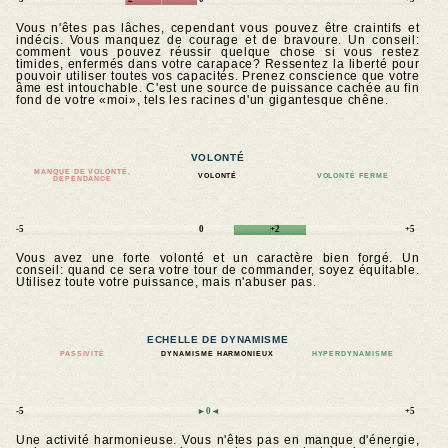
Vous n'êtes pas lâches, cependant vous pouvez être craintifs et
indécis. Vous manquez de courage et de bravoure. Un conseil:
comment vous pouvez réussir quelque chose si vous restez
timides, enfermés dans votre carapace? Ressentez la liberté pour
pouvoir utiliser toutes vos capacités. Prenez conscience que votre
âme est intouchable. C'est une source de puissance cachée au fin
fond de votre «moi», tels les racines d'un gigantesque chêne.
VOLONTÉ
MANQUE DE VOLONTÉ,
VOLONTÉ
VOLONTÉ FERME
DÉPENDANCE
-5
0
+2
+5
Vous avez une forte volonté et un caractère bien forgé. Un
conseil: quand ce sera votre tour de commander, soyez équitable.
Utilisez toute votre puissance, mais n'abuser pas.
ECHELLE DE DYNAMISME
PASSIVITÉ
DYNAMISME HARMONIEUX
HYPERDYNAMISME
-5
►0◄
+5
Une activité harmonieuse. Vous n'êtes pas en manque d'énergie,