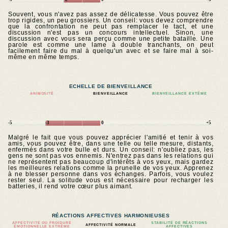
Souvent, vous n'avez pas assez de délicatesse. Vous pouvez être
trop rigides, un peu grossiers. Un conseil: vous devez comprendre
que la confrontation ne peut pas remplacer le tact, et une
discussion n'est pas un concours intellectuel. Sinon, une
discussion avec vous sera perçu comme une petite bataille. Une
parole est comme une lame à double tranchants, on peut
facilement faire du mal à quelqu'un avec et se faire mal à soi-
même en même temps.
ECHELLE DE BIENVEILLANCE
ANIMOSITÉ
BIENVEILLANCE
BIENVEILLANCE EXTÊME
-5
-3
0
+5
Malgré le fait que vous pouvez apprécier l'amitié et tenir à vos
amis, vous pouvez être, dans une telle ou telle mesure, distants,
enfermés dans votre bulle et durs. Un conseil: n'oubliez pas, les
gens ne sont pas vos ennemis. N'entrez pas dans les relations qui
ne représentent pas beaucoup d'intérêts à vos yeux, mais gardez
les meilleures relations comme la prunelle de vos yeux. Apprenez
à ne blesser personne dans vos échanges. Parfois, vous voulez
rester seul. La solitude vous est nécessaire pour recharger les
batteries, il rend votre cœur plus aimant.
RÉACTIONS AFFECTIVES HARMONIEUSES
AFFECTIVITÉ OU FROIDURE
STABILITÉ DE RÉACTIONS
AFFECTIVITÉ NORMALE
ÉMOTIONNELLE EXTRÊME
AFFECTIVES