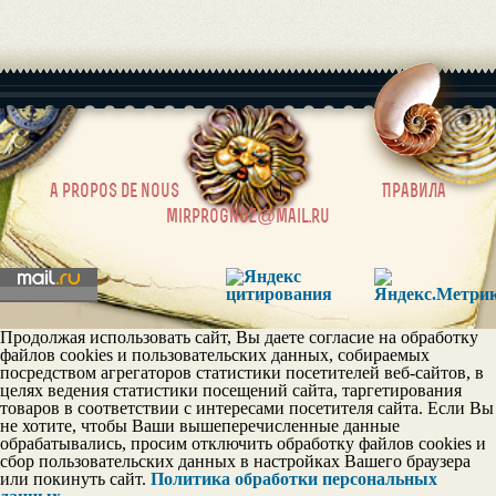
|
a propos de nous
Правила
mirprognoz@mail.ru
Продолжая использовать сайт, Вы даете согласие на обработку
файлов cookies и пользовательских данных, собираемых
посредством агрегаторов статистики посетителей веб-сайтов, в
целях ведения статистики посещений сайта, таргетирования
товаров в соответствии с интересами посетителя сайта. Если Вы
не хотите, чтобы Ваши вышеперечисленные данные
обрабатывались, просим отключить обработку файлов cookies и
сбор пользовательских данных в настройках Вашего браузера
или покинуть сайт.
Политика обработки персональных