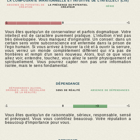
LA COMPOSANTE IRRATIONNELLE ET INTUITIVE DE L’INTELLECT (CIII)
ABSENCE DE POTENTIEL DE
LA PRÉSENCE DU POTENTIEL
GÉNIE
CRÉATION
CRÉATEUR
-5
0
+5
Vous êtes quelqu'un de conservateur et parfois dogmatique. Votre
intellect est de caractère purement pratique. L'intuition n'est pas
très développée. Vous manquez d'originalité. Un conseil: dans un
certain sens votre subconscience est enfermée dans la prison de
l'ego humain. Si vous arrivez à trouver la clé et à ouvrir la serrure,
vous verrez un monde complètement différent qui n'a pas de
frontières et rempli d'un sens nouveau. Alors, tout ce que vous
allez voir, entendre, touchez, vous allez le sentir physiquement et
spirituellement. Vous pourrez capter non pas une information
isolée, mais le sens fondamental.
DÉPENDANCE
DÉPANDANCES (ALCOOL,
DROGUES, JEUX, DÉCOLLAGE
SENS DE RÉALITÉ
ABSENCE DE DÉPENDANCES
DE LA RÉALITÉ)
-5
0
+3
+5
Vous êtes quelqu'un de raisonnable, sérieux, responsable, sensé
et prévoyant. Vous vous contrôlez beaucoup. Votre réputation a
beaucoup d'importance pour vous.