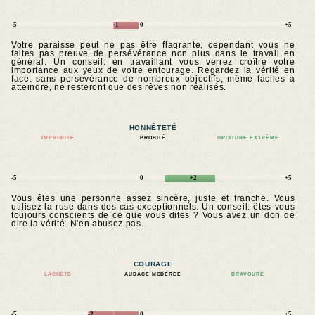
-5
-1
0
+5
Votre paraisse peut ne pas être flagrante, cependant vous ne
faites pas preuve de persévérance non plus dans le travail en
général. Un conseil: en travaillant vous verrez croître votre
importance aux yeux de votre entourage. Regardez la vérité en
face: sans persévérance de nombreux objectifs, même faciles à
atteindre, ne resteront que des rêves non réalisés.
HONNÊTETÉ
IMPROBITÉ
PROBITÉ
DROITURE EXTRÊME
-5
0
+2
+5
Vous êtes une personne assez sincère, juste et franche. Vous
utilisez la ruse dans des cas exceptionnels. Un conseil: êtes-vous
toujours conscients de ce que vous dites ? Vous avez un don de
dire la vérité. N'en abusez pas.
COURAGE
LÂCHETÉ
AUDACE MODÉRÉE
BRAVOURE
-5
-2
0
+5