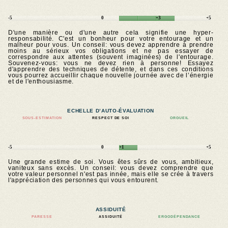
-5
0
+3
+5
D'une manière ou d'une autre cela signifie une hyper-
responsabilité. C'est un bonheur pour votre entourage et un
malheur pour vous. Un conseil: vous devez apprendre à prendre
moins au sérieux vos obligations et ne pas essayer de
correspondre aux attentes (souvent imaginées) de l'entourage.
Souvenez-vous: vous ne devez rien à personne! Essayez
d'apprendre des techniques de détente, et dans ces conditions
vous pourrez accueillir chaque nouvelle journée avec de l’énergie
et de l'enthousiasme.
ECHELLE D’AUTO-ÉVALUATION
SOUS-ESTIMATION
RESPECT DE SOI
ORGUEIL
-5
0
+1
+5
Une grande estime de soi. Vous êtes sûrs de vous, ambitieux,
vaniteux sans excès. Un conseil: vous devez comprendre que
votre valeur personnel n'est pas innée, mais elle se crée à travers
l'appréciation des personnes qui vous entourent.
ASSIDUITÉ
PARESSE
ASSIDUITÉ
ERGODÉPENDANCE