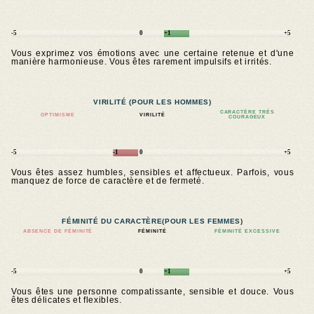
-5
0
+1
+5
Vous exprimez vos émotions avec une certaine retenue et d'une
manière harmonieuse. Vous êtes rarement impulsifs et irrités.
VIRILITÉ (POUR LES HOMMES)
CARACTÈRE TRÈS
OPTIMISME
VIRILITÉ
COURAGEUX
-5
-1
0
+5
Vous êtes assez humbles, sensibles et affectueux. Parfois, vous
manquez de force de caractère et de fermeté.
FÉMINITÉ DU CARACTÈRE
(POUR LES FEMMES)
ABSENCE DE FÉMINITÉ
FÉMINITÉ
FÉMINITÉ EXCESSIVE
-5
0
+1
+5
Vous êtes une personne compatissante, sensible et douce. Vous
êtes délicates et flexibles.