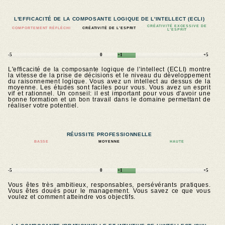
L'EFFICACITÉ DE LA COMPOSANTE LOGIQUE DE L'INTELLECT (ECLI)
CRÉATIVITÉ EXCESSIVE DE
COMPORTEMENT RÉFLÉCHI
CRÉATIVITÉ DE L’ESPRIT
L’ESPRIT
-5
0
+1
+5
L'efficacité de la composante logique de l'intellect (ECLI) montre
la vitesse de la prise de décisions et le niveau du développement
du raisonnement logique. Vous avez un intellect au dessus de la
moyenne. Les études sont faciles pour vous. Vous avez un esprit
vif et rationnel. Un conseil: il est important pour vous d'avoir une
bonne formation et un bon travail dans le domaine permettant de
réaliser votre potentiel.
RÉUSSITE PROFESSIONNELLE
BASSE
MOYENNE
HAUTE
-5
0
+1
+5
Vous êtes très ambitieux, responsables, persévérants pratiques.
Vous êtes doués pour le management. Vous savez ce que vous
voulez et comment atteindre vos objectifs.