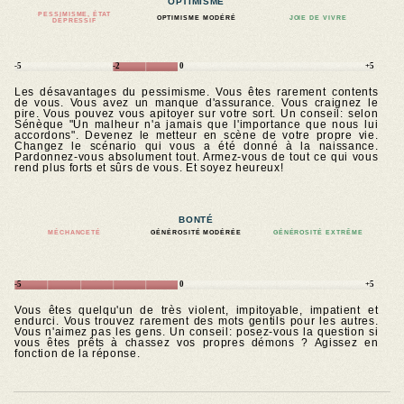
OPTIMISME
PESSIMISME, ÉTAT
OPTIMISME MODÉRÉ
JOIE DE VIVRE
DÉPRESSIF
-5
-2
0
+5
Les désavantages du pessimisme. Vous êtes rarement contents
de vous. Vous avez un manque d'assurance. Vous craignez le
pire. Vous pouvez vous apitoyer sur votre sort. Un conseil: selon
Sénèque "Un malheur n'a jamais que l'importance que nous lui
accordons". Devenez le metteur en scène de votre propre vie.
Changez le scénario qui vous a été donné à la naissance.
Pardonnez-vous absolument tout. Armez-vous de tout ce qui vous
rend plus forts et sûrs de vous. Et soyez heureux!
BONTÉ
MÉCHANCETÉ
GÉNÉROSITÉ MODÉRÉE
GÉNÉROSITÉ EXTRÊME
-5
0
+5
Vous êtes quelqu'un de très violent, impitoyable, impatient et
endurci. Vous trouvez rarement des mots gentils pour les autres.
Vous n'aimez pas les gens. Un conseil: posez-vous la question si
vous êtes prêts à chassez vos propres démons ? Agissez en
fonction de la réponse.