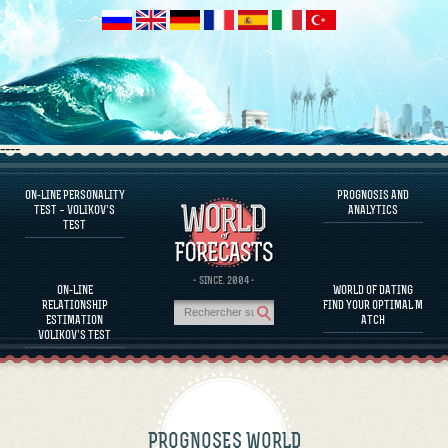
----
ON-LINE PERSONALITY
PROGNOSIS AND
FAQS
TEST – VOLIKOV’S
ANALYTICS
TEST
DEFINE ONE’S PERSONALITY
FAMOUS PERSONALITIES
FAQS
· SINCE. 2004 ·
ON-LINE
WORLD OF DATING
CALCULATE RELATIONSHIP COMPATIBILITY
RELATIONSHIP
FIND YOUR OPTIMAL M
PROGNOSIS AND ANALYTICS
ESTIMATION
ATCH
VOLIKOV’S TEST
PROGNOSES WORLD