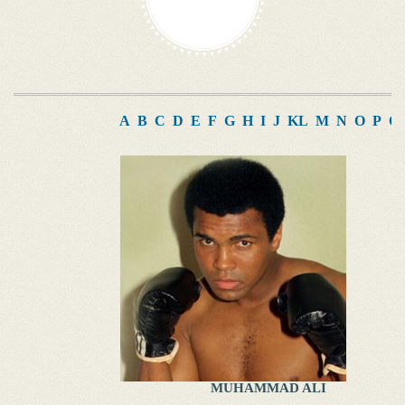
A
B
C
D
E
F
G
H
I
J
K
L
M
N
O
P
Q
MUHAMMAD ALI