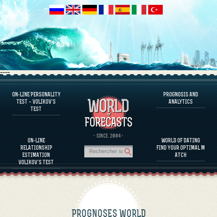
----
ON-LINE PERSONALITY
PROGNOSIS AND
FAQS
TEST – VOLIKOV’S
ANALYTICS
TEST
DEFINE ONE’S PERSONALITY
FAMOUS PERSONALITIES
FAQS
· SINCE. 2004 ·
ON-LINE
WORLD OF DATING
CALCULATE RELATIONSHIP COMPATIBILITY
RELATIONSHIP
FIND YOUR OPTIMAL M
PROGNOSIS AND ANALYTICS
ESTIMATION
ATCH
VOLIKOV’S TEST
PROGNOSES WORLD