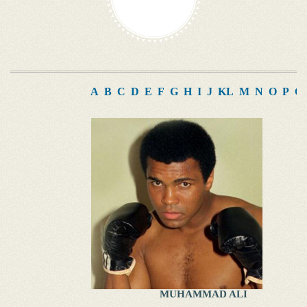
A
B
C
D
E
F
G
H
I
J
K
L
M
N
O
P
Q
MUHAMMAD ALI