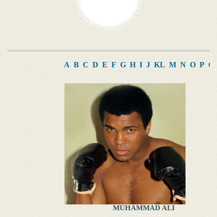
A
B
C
D
E
F
G
H
I
J
K
L
M
N
O
P
Q
MUHAMMAD ALI