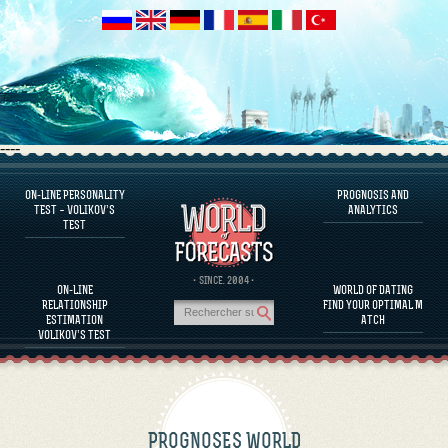
----
ON-LINE PERSONALITY
PROGNOSIS AND
FAQS
TEST – VOLIKOV’S
ANALYTICS
TEST
DEFINE ONE’S PERSONALITY
FAMOUS PERSONALITIES
FAQS
· SINCE. 2004 ·
ON-LINE
WORLD OF DATING
CALCULATE RELATIONSHIP COMPATIBILITY
RELATIONSHIP
FIND YOUR OPTIMAL M
PROGNOSIS AND ANALYTICS
ESTIMATION
ATCH
VOLIKOV’S TEST
PROGNOSES WORLD