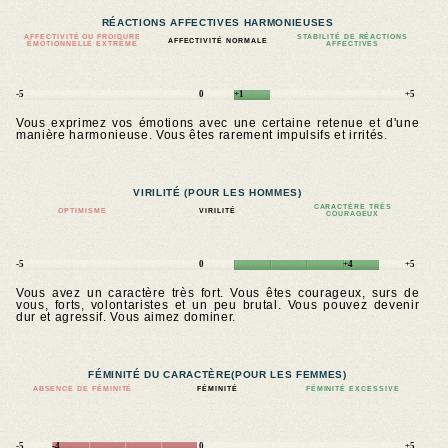
RÉACTIONS AFFECTIVES HARMONIEUSES
AFFECTIVITÉ OU FROIDURE
STABILITÉ DE RÉACTIONS
AFFECTIVITÉ NORMALE
ÉMOTIONNELLE EXTRÊME
AFFECTIVES
-5
0
+1
+5
Vous exprimez vos émotions avec une certaine retenue et d'une
manière harmonieuse. Vous êtes rarement impulsifs et irrités.
VIRILITÉ (POUR LES HOMMES)
CARACTÈRE TRÈS
OPTIMISME
VIRILITÉ
COURAGEUX
-5
0
+4
+5
Vous avez un caractère très fort. Vous êtes courageux, surs de
vous, forts, volontaristes et un peu brutal. Vous pouvez devenir
dur et agressif. Vous aimez dominer.
FÉMINITÉ DU CARACTÈRE
(POUR LES FEMMES)
ABSENCE DE FÉMINITÉ
FÉMINITÉ
FÉMINITÉ EXCESSIVE
-5
-4
0
+5