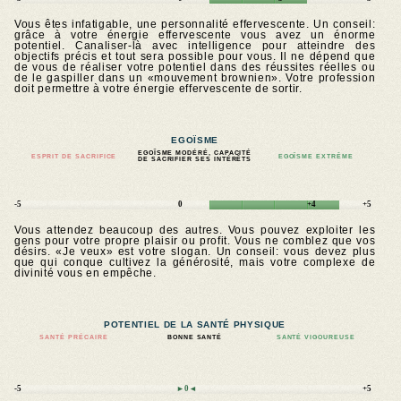
Vous êtes infatigable, une personnalité effervescente. Un conseil:
grâce à votre énergie effervescente vous avez un énorme
potentiel. Canaliser-là avec intelligence pour atteindre des
objectifs précis et tout sera possible pour vous. Il ne dépend que
de vous de réaliser votre potentiel dans des réussites réelles ou
de le gaspiller dans un «mouvement brownien». Votre profession
doit permettre à votre énergie effervescente de sortir.
EGOÏSME
EGOÏSME MODÉRÉ, CAPACITÉ
ESPRIT DE SACRIFICE
EGOÏSME EXTRÊME
DE SACRIFIER SES INTÉRÊTS
-5
0
+4
+5
Vous attendez beaucoup des autres. Vous pouvez exploiter les
gens pour votre propre plaisir ou profit. Vous ne comblez que vos
désirs. «Je veux» est votre slogan. Un conseil: vous devez plus
que qui conque cultivez la générosité, mais votre complexe de
divinité vous en empêche.
POTENTIEL DE LA SANTÉ PHYSIQUE
SANTÉ PRÉCAIRE
BONNE SANTÉ
SANTÉ VIGOUREUSE
-5
►0◄
+5