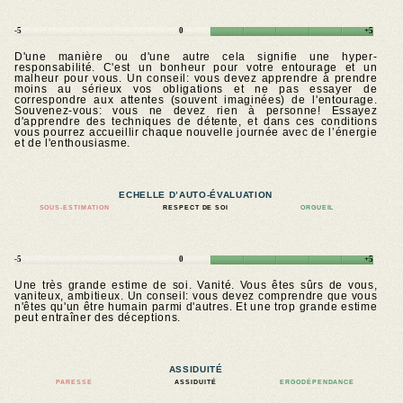
-5
0
+5
D'une manière ou d'une autre cela signifie une hyper-
responsabilité. C'est un bonheur pour votre entourage et un
malheur pour vous. Un conseil: vous devez apprendre à prendre
moins au sérieux vos obligations et ne pas essayer de
correspondre aux attentes (souvent imaginées) de l'entourage.
Souvenez-vous: vous ne devez rien à personne! Essayez
d'apprendre des techniques de détente, et dans ces conditions
vous pourrez accueillir chaque nouvelle journée avec de l’énergie
et de l'enthousiasme.
ECHELLE D’AUTO-ÉVALUATION
SOUS-ESTIMATION
RESPECT DE SOI
ORGUEIL
-5
0
+5
Une très grande estime de soi. Vanité. Vous êtes sûrs de vous,
vaniteux, ambitieux. Un conseil: vous devez comprendre que vous
n'êtes qu'un être humain parmi d'autres. Et une trop grande estime
peut entraîner des déceptions.
ASSIDUITÉ
PARESSE
ASSIDUITÉ
ERGODÉPENDANCE