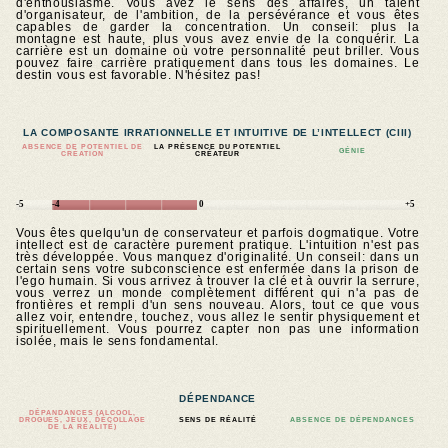
d'enthousiasme. Vous avez le sens des affaires, un talent
d'organisateur, de l'ambition, de la persévérance et vous êtes
capables de garder la concentration. Un conseil: plus la
montagne est haute, plus vous avez envie de la conquérir. La
carrière est un domaine où votre personnalité peut briller. Vous
pouvez faire carrière pratiquement dans tous les domaines. Le
destin vous est favorable. N'hésitez pas!
LA COMPOSANTE IRRATIONNELLE ET INTUITIVE DE L’INTELLECT (CIII)
ABSENCE DE POTENTIEL DE
LA PRÉSENCE DU POTENTIEL
GÉNIE
CRÉATION
CRÉATEUR
-5
-4
0
+5
Vous êtes quelqu'un de conservateur et parfois dogmatique. Votre
intellect est de caractère purement pratique. L'intuition n'est pas
très développée. Vous manquez d'originalité. Un conseil: dans un
certain sens votre subconscience est enfermée dans la prison de
l'ego humain. Si vous arrivez à trouver la clé et à ouvrir la serrure,
vous verrez un monde complètement différent qui n'a pas de
frontières et rempli d'un sens nouveau. Alors, tout ce que vous
allez voir, entendre, touchez, vous allez le sentir physiquement et
spirituellement. Vous pourrez capter non pas une information
isolée, mais le sens fondamental.
DÉPENDANCE
DÉPANDANCES (ALCOOL,
DROGUES, JEUX, DÉCOLLAGE
SENS DE RÉALITÉ
ABSENCE DE DÉPENDANCES
DE LA RÉALITÉ)