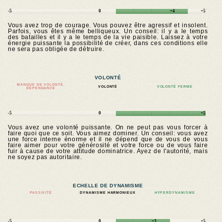
-5
0
+4
+5
Vous avez trop de courage. Vous pouvez être agressif et insolent.
Parfois, vous êtes même belliqueux. Un conseil: il y a le temps
des batailles et il y a le temps de la vie paisible. Laissez à votre
énergie puissante la possibilité de créer, dans ces conditions elle
ne sera pas obligée de détruire.
VOLONTÉ
MANQUE DE VOLONTÉ,
VOLONTÉ
VOLONTÉ FERME
DÉPENDANCE
-5
0
+5
Vous avez une volonté puissante. On ne peut pas vous forcer à
faire quoi que ce soit. Vous aimez dominer. Un conseil: vous avez
une force interne énorme et il ne dépend que de vous de vous
faire aimer pour votre générosité et votre force ou de vous faire
fuir à cause de votre attitude dominatrice. Ayez de l'autorité, mais
ne soyez pas autoritaire.
ECHELLE DE DYNAMISME
PASSIVITÉ
DYNAMISME HARMONIEUX
HYPERDYNAMISME
-5
0
+3
+5