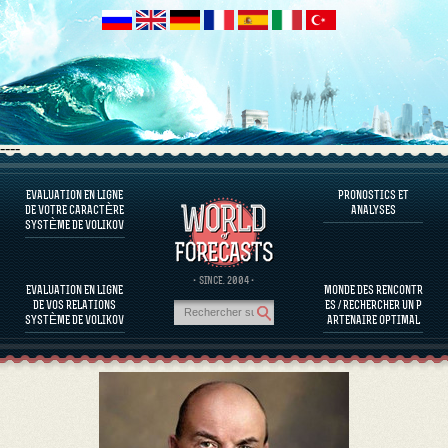
----
EVALUATION EN LIGNE
PRONOSTICS ET
LOGICIEL QU’ON VOUS PROPOSE
DE VOTRE CARACTÈRE
ANALYSES
SYSTÈME DE VOLIKOV
EVALUER LE CARACTÈRE D’UNE PERSONNE
L'ÉVALUATION DU CARACTÈRE DE PERSONNALITÉS CÉLÈBRES
LOGICIEL QU’ON VOUS PROPOSE
· SINCE. 2004 ·
EVALUATION EN LIGNE
MONDE DES RENCONTR
EVALUER LA COMPATIBILITÉ DE PARTENAIRES
DE VOS RELATIONS
ES / RECHERCHER UN P
PRONOSTICS ET ANALYSES
SYSTÈME DE VOLIKOV
ARTENAIRE OPTIMAL