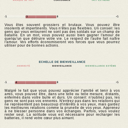
MANQUE DE TACT
CONVENANCE
TACT EXTRÊME
-5
-3
0
+5
Vous êtes souvent grossiers et brutaux. Vous pouvez être
insolents et impertinents. Vous n'êtes pas flexibles. Un conseil: les
gens qui vous entourent ne sont pas des soldats sur un champ de
bataille. En un mot, vous pouvez aussi bien gagner l'amour de
quelqu'un que détruire votre vie. Le respect de l'autre fait naître
l'amour. Vos efforts économiseront vos forces que vous pourrez
utiliser pour de bonnes actions.
ECHELLE DE BIENVEILLANCE
ANIMOSITÉ
BIENVEILLANCE
BIENVEILLANCE EXTÊME
-5
-4
0
+5
Malgré le fait que vous pouvez apprécier l'amitié et tenir à vos
amis, vous pouvez être, dans une telle ou telle mesure, distants,
enfermés dans votre bulle et durs. Un conseil: n'oubliez pas, les
gens ne sont pas vos ennemis. N'entrez pas dans les relations qui
ne représentent pas beaucoup d'intérêts à vos yeux, mais gardez
les meilleures relations comme la prunelle de vos yeux. Apprenez
à ne blesser personne dans vos échanges. Parfois, vous voulez
rester seul. La solitude vous est nécessaire pour recharger les
batteries, il rend votre cœur plus aimant.