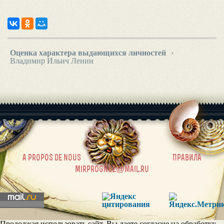
Оценка характера выдающихся личностей
›
Владимир Ильич Ленин
|
a propos de nous
Правила
mirprognoz@mail.ru
Продолжая использовать сайт, Вы даете согласие на обработку