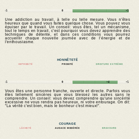
-5
0
+5
Une addiction au travail, à telle ou telle mesure. Vous n'êtes
heureux que quand vous faites quelque chose. Vous pouvez vous
épuiser par le travail. Un conseil: vous êtes, tel un mécanisme,
tout le temps en travail, c'est pourquoi vous devez apprendre des
techniques de détente, et dans ces conditions vous pourrez
accueillir chaque nouvelle journée avec de l’énergie et de
l'enthousiasme.
HONNÊTETÉ
IMPROBITÉ
PROBITÉ
DROITURE EXTRÊME
-5
0
+4
+5
Vous êtes une personne franche, ouverte et directe. Parfois vous
êtes tellement sincères que vous blessez les autres sans le
comprendre. Un conseil: vous devez comprendre qu'une sincérité
excessive ne vous rendra pas heureux, ni votre entourage. On dit:
"La vérité c'est bien, mais le bonheur c'est mieux!".
COURAGE
LÂCHETÉ
AUDACE MODÉRÉE
BRAVOURE