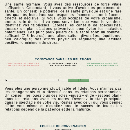
Une santé normale. Vous avez des ressources de force vitale
suffisantes. Cependant, il vous arrive d'avoir des problèmes de
santé. Un conseil: le potentiel de la santé physique est une rare
des qualités humaines sur lesquelles l'homme a une influence
directe et décisive. Si vous vous occupez de votre organisme,
prenez soin de lui, il va vous servir tant que vous le voudrez.
Identifiez vos faiblesses. Écoutez les conseils de spécialistes,
dressez un plan d'actions préventives pour éviter les maladies
potentielles. Les principaux piliers de la santé sont: un sommeil
suffisant (7-8 heures); une alimentation diversifiée, équilibrée,
peu calorique; des efforts physiques réguliers; une attitude
positive; le minimum de stress.
CONSTANCE DANS LES RELATIONS
INCONSTANCE DANS LES
CONSTANCE DANS LES
DÉVOUEMENT DANS LES
RELATIONS.INCERTITUDE
RELATIONS.FIDÉLITÉ
RAPPORTS PERSONNELS
-5
0
+2
+5
Vous êtes une personne plutôt fiable et fidèle. Vous n'aimez pas
les changements et la diversité dans les relations personnelles.
Un conseil: ne jouez plus des rôles «muets» et de «second plan»
dans les relations avec les autres. Devenez la star principale
dans le spectacle de votre vie. Restez avec celui qui vous permet
d'être vous-même et n'oubliez pas: le succès de toutes les
relations dépend de la patience et de la maturité.
ECHELLE DE CONVENANCES