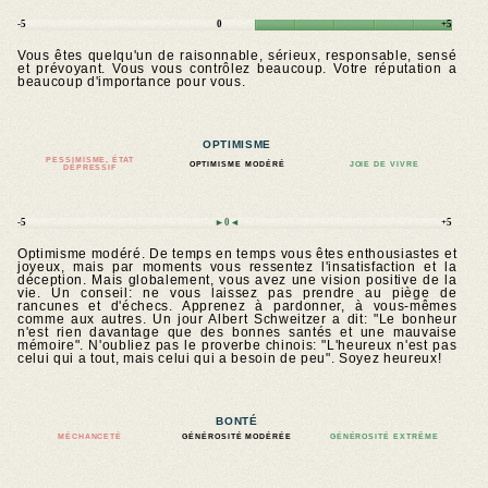
-5
0
+5
Vous êtes quelqu'un de raisonnable, sérieux, responsable, sensé
et prévoyant. Vous vous contrôlez beaucoup. Votre réputation a
beaucoup d'importance pour vous.
OPTIMISME
PESSIMISME, ÉTAT
OPTIMISME MODÉRÉ
JOIE DE VIVRE
DÉPRESSIF
-5
►0◄
+5
Optimisme modéré. De temps en temps vous êtes enthousiastes et
joyeux, mais par moments vous ressentez l'insatisfaction et la
déception. Mais globalement, vous avez une vision positive de la
vie. Un conseil: ne vous laissez pas prendre au piège de
rancunes et d'échecs. Apprenez à pardonner, à vous-mêmes
comme aux autres. Un jour Albert Schweitzer a dit: "Le bonheur
n'est rien davantage que des bonnes santés et une mauvaise
mémoire". N'oubliez pas le proverbe chinois: "L'heureux n'est pas
celui qui a tout, mais celui qui a besoin de peu". Soyez heureux!
BONTÉ
MÉCHANCETÉ
GÉNÉROSITÉ MODÉRÉE
GÉNÉROSITÉ EXTRÊME