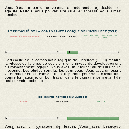
Vous êtes un personne volontaire, indépendante, décidée et
égoïste. Parfois, vous pouvez être cruel et agressif. Vous aimez
dominer.
L'EFFICACITÉ DE LA COMPOSANTE LOGIQUE DE L'INTELLECT (ECLI)
CRÉATIVITÉ EXCESSIVE DE
COMPORTEMENT RÉFLÉCHI
CRÉATIVITÉ DE L’ESPRIT
L’ESPRIT
-5
0
+1
+5
L'efficacité de la composante logique de l'intellect (ECLI) montre
la vitesse de la prise de décisions et le niveau du développement
du raisonnement logique. Vous avez un intellect au dessus de la
moyenne. Les études sont faciles pour vous. Vous avez un esprit
vif et rationnel. Un conseil: il est important pour vous d'avoir une
bonne formation et un bon travail dans le domaine permettant de
réaliser votre potentiel.
RÉUSSITE PROFESSIONNELLE
BASSE
MOYENNE
HAUTE
-5
0
+5
Vous avez un caractère de leader. Vous avez beaucoup