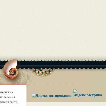
ательских
ях ведения
ителя сайта.