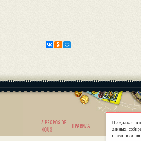
|
a propos de
mirprogno
Продолжая испо
Правила
nous
данных, собира
статистики пос