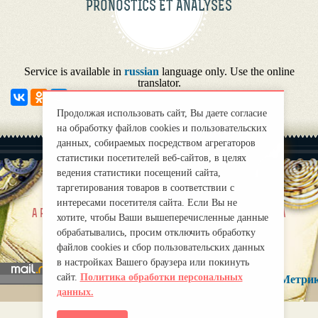
PRONOSTICS ET ANALYSES
Service is available in
russian
language only. Use the online
translator.
Продолжая использовать сайт, Вы даете согласие
на обработку файлов cookies и пользовательских
данных, собираемых посредством агрегаторов
статистики посетителей веб-сайтов, в целях
ведения статистики посещений сайта,
таргетирования товаров в соответствии с
интересами посетителя сайта. Если Вы не
|
a propos de nous
Правила
хотите, чтобы Ваши вышеперечисленные данные
mirprognoz@mail.ru
обрабатывались, просим отключить обработку
файлов cookies и сбор пользовательских данных
в настройках Вашего браузера или покинуть
сайт.
Политика обработки персональных
данных.