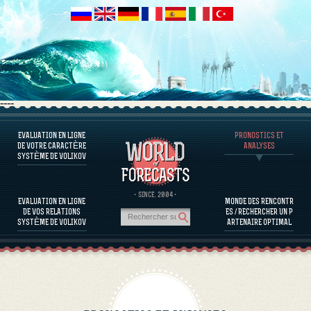
----
EVALUATION EN LIGNE
PRONOSTICS ET
LOGICIEL QU’ON VOUS PROPOSE
DE VOTRE CARACTÈRE
ANALYSES
SYSTÈME DE VOLIKOV
EVALUER LE CARACTÈRE D’UNE PERSONNE
L'ÉVALUATION DU CARACTÈRE DE PERSONNALITÉS CÉLÈBRES
LOGICIEL QU’ON VOUS PROPOSE
· SINCE. 2004 ·
EVALUATION EN LIGNE
MONDE DES RENCONTR
EVALUER LA COMPATIBILITÉ DE PARTENAIRES
DE VOS RELATIONS
ES / RECHERCHER UN P
PRONOSTICS ET ANALYSES
SYSTÈME DE VOLIKOV
ARTENAIRE OPTIMAL