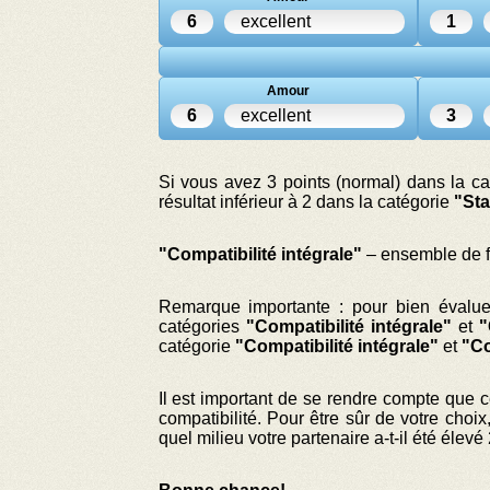
6
excellent
1
Amour
6
excellent
3
Si vous avez 3 points (normal) dans la c
résultat inférieur à 2 dans la catégorie
"Sta
"Compatibilité intégrale"
– ensemble de fa
Remarque importante : pour bien évalue
catégories
"Compatibilité intégrale"
et
"
catégorie
"Compatibilité intégrale"
et
"Co
Il est important de se rendre compte que ce 
compatibilité. Pour être sûr de votre choix
quel milieu votre partenaire a-t-il été élev