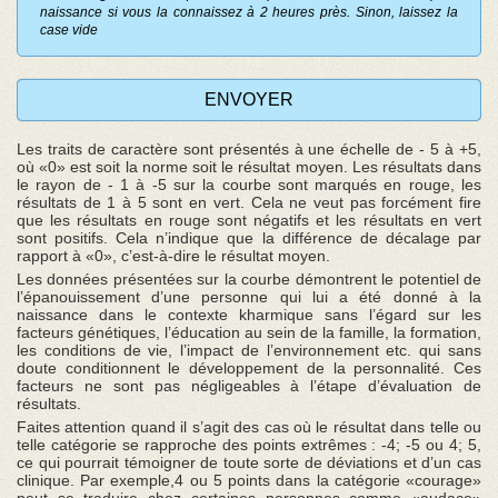
naissance si vous la connaissez à 2 heures près. Sinon, laissez la
case vide
Les traits de caractère sont présentés à une échelle de - 5 à +5,
où «0» est soit la norme soit le résultat moyen. Les résultats dans
le rayon de - 1 à -5 sur la courbe sont marqués en rouge, les
résultats de 1 à 5 sont en vert. Cela ne veut pas forcément fire
que les résultats en rouge sont négatifs et les résultats en vert
sont positifs. Cela n’indique que la différence de décalage par
rapport à «0», c’est-à-dire le résultat moyen.
Les données présentées sur la courbe démontrent le potentiel de
l’épanouissement d’une personne qui lui a été donné à la
naissance dans le contexte kharmique sans l’égard sur les
facteurs génétiques, l’éducation au sein de la famille, la formation,
les conditions de vie, l’impact de l’environnement etc. qui sans
doute conditionnent le développement de la personnalité. Ces
facteurs ne sont pas négligeables à l’étape d’évaluation de
résultats.
Faites attention quand il s’agit des cas où le résultat dans telle ou
telle catégorie se rapproche des points extrêmes : -4; -5 ou 4; 5,
ce qui pourrait témoigner de toute sorte de déviations et d’un cas
clinique. Par exemple,4 ou 5 points dans la catégorie «courage»
peut se traduire chez certaines personnes comme «audace»