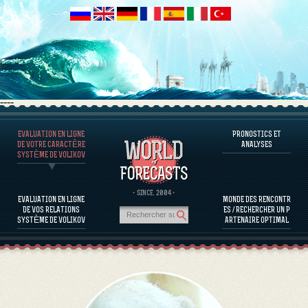
----
EVALUATION EN LIGNE
PRONOSTICS ET
LOGICIEL QU’ON VOUS PROPOSE
DE VOTRE CARACTÈRE
ANALYSES
SYSTÈME DE VOLIKOV
EVALUER LE CARACTÈRE D’UNE PERSONNE
L'ÉVALUATION DU CARACTÈRE DE PERSONNALITÉS CÉLÈBRES
LOGICIEL QU’ON VOUS PROPOSE
· SINCE. 2004 ·
EVALUATION EN LIGNE
MONDE DES RENCONTR
EVALUER LA COMPATIBILITÉ DE PARTENAIRES
DE VOS RELATIONS
ES / RECHERCHER UN P
PRONOSTICS ET ANALYSES
SYSTÈME DE VOLIKOV
ARTENAIRE OPTIMAL