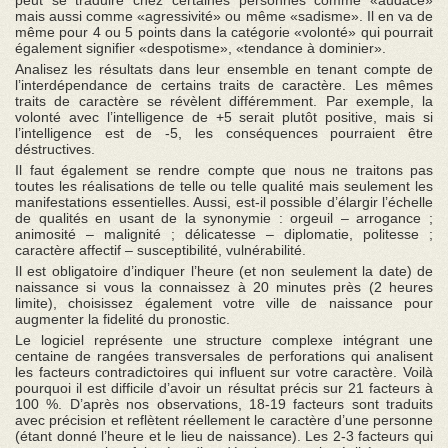
mais aussi comme «agressivité» ou même «sadisme». Il en va de
même pour 4 ou 5 points dans la catégorie «volonté» qui pourrait
également signifier «despotisme», «tendance à dominier».
Analisez les résultats dans leur ensemble en tenant compte de
l’interdépendance de certains traits de caractère. Les mêmes
traits de caractère se révèlent différemment. Par exemple, la
volonté avec l’intelligence de +5 serait plutôt positive, mais si
l’intelligence est de -5, les conséquences pourraient être
déstructives.
Il faut également se rendre compte que nous ne traitons pas
toutes les réalisations de telle ou telle qualité mais seulement les
manifestations essentielles. Aussi, est-il possible d’élargir l’échelle
de qualités en usant de la synonymie : orgeuil – arrogance ;
animosité – malignité ; délicatesse – diplomatie, politesse ;
caractère affectif – susceptibilité, vulnérabilité.
Il est obligatoire d’indiquer l’heure (et non seulement la date) de
naissance si vous la connaissez à 20 minutes près (2 heures
limite), choisissez également votre ville de naissance pour
augmenter la fidelité du pronostic.
Le logiciel représente une structure complexe intégrant une
centaine de rangées transversales de perforations qui analisent
les facteurs contradictoires qui influent sur votre caractère. Voilà
pourquoi il est difficile d’avoir un résultat précis sur 21 facteurs à
100 %. D’après nos observations, 18-19 facteurs sont traduits
avec précision et reflètent réellement le caractère d’une personne
(étant donné l’heure et le lieu de naissance). Les 2-3 facteurs qui