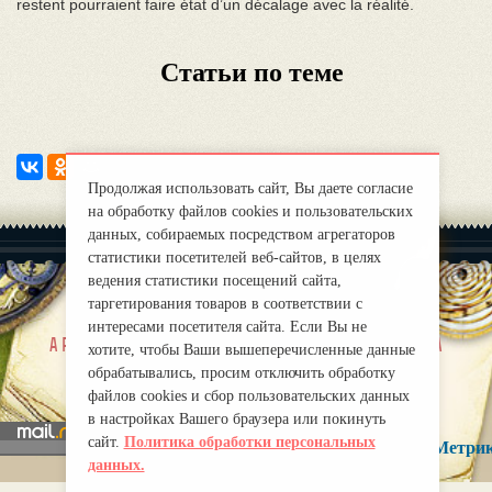
restent pourraient faire état d’un décalage avec la réalité.
Статьи по теме
Продолжая использовать сайт, Вы даете согласие
на обработку файлов cookies и пользовательских
данных, собираемых посредством агрегаторов
статистики посетителей веб-сайтов, в целях
ведения статистики посещений сайта,
таргетирования товаров в соответствии с
интересами посетителя сайта. Если Вы не
|
a propos de nous
Правила
хотите, чтобы Ваши вышеперечисленные данные
mirprognoz@mail.ru
обрабатывались, просим отключить обработку
файлов cookies и сбор пользовательских данных
в настройках Вашего браузера или покинуть
сайт.
Политика обработки персональных
данных.