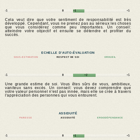
-5
0
+1
+5
Cela veut dire que votre sentiment de responsabilité est très
développé. Cependant, vous ne prenez pas au sérieux les choses
que vous considérez comme peu importantes. Un conseil:
atteindre votre objectif et ensuite se détendre et profiter du
succès.
ECHELLE D’AUTO-ÉVALUATION
SOUS-ESTIMATION
RESPECT DE SOI
ORGUEIL
-5
0
+2
+5
Une grande estime de soi. Vous êtes sûrs de vous, ambitieux,
vaniteux sans excès. Un conseil: vous devez comprendre que
votre valeur personnel n'est pas innée, mais elle se crée à travers
l'appréciation des personnes qui vous entourent.
ASSIDUITÉ
PARESSE
ASSIDUITÉ
ERGODÉPENDANCE
-5
0
+1
+5