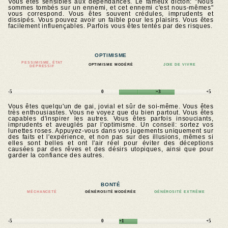
Vous êtes sensibles aux dépendances. Le fameux dicton: "Nous
sommes tombés sur un ennemi, et cet ennemi c'est nous-mêmes"
vous correspond. Vous êtes souvent crédules, imprudents et
dissipés. Vous pouvez avoir un faible pour les plaisirs. Vous êtes
facilement influençables. Parfois vous êtes tentés par des risques.
OPTIMISME
PESSIMISME, ÉTAT
OPTIMISME MODÉRÉ
JOIE DE VIVRE
DÉPRESSIF
-5
0
+3
+5
Vous êtes quelqu'un de gai, jovial et sûr de soi-même. Vous êtes
très enthousiastes. Vous ne voyez que du bien partout. Vous êtes
capables d'inspirer les autres. Vous êtes parfois insouciants,
imprudents et aveuglés par l'optimisme. Un conseil: sortez vos
lunettes roses. Appuyez-vous dans vos jugements uniquement sur
des faits et l'expérience, et non pas sur des illusions, mêmes si
elles sont belles et ont l'air réel pour éviter des déceptions
causées par des rêves et des désirs utopiques, ainsi que pour
garder la confiance des autres.
BONTÉ
MÉCHANCETÉ
GÉNÉROSITÉ MODÉRÉE
GÉNÉROSITÉ EXTRÊME
-5
0
+1
+5