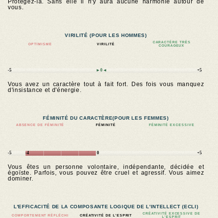
Protégez-la. Sans elle il n'y aura aucune harmonie autour de
vous.
VIRILITÉ (POUR LES HOMMES)
CARACTÈRE TRÈS
OPTIMISME
VIRILITÉ
COURAGEUX
-5
►0◄
+5
Vous avez un caractère tout à fait fort. Des fois vous manquez
d'insistance et d'énergie.
FÉMINITÉ DU CARACTÈRE
(POUR LES FEMMES)
ABSENCE DE FÉMINITÉ
FÉMINITÉ
FÉMINITÉ EXCESSIVE
-5
-4
0
+5
Vous êtes un personne volontaire, indépendante, décidée et
égoïste. Parfois, vous pouvez être cruel et agressif. Vous aimez
dominer.
L'EFFICACITÉ DE LA COMPOSANTE LOGIQUE DE L'INTELLECT (ECLI)
CRÉATIVITÉ EXCESSIVE DE
COMPORTEMENT RÉFLÉCHI
CRÉATIVITÉ DE L’ESPRIT
L’ESPRIT