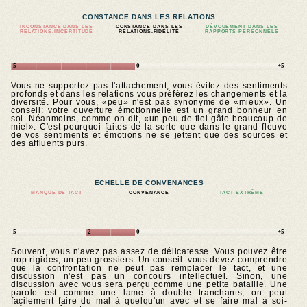
CONSTANCE DANS LES RELATIONS
INCONSTANCE DANS LES
CONSTANCE DANS LES
DÉVOUEMENT DANS LES
RELATIONS.INCERTITUDE
RELATIONS.FIDÉLITÉ
RAPPORTS PERSONNELS
-5
0
+5
Vous ne supportez pas l'attachement, vous évitez des sentiments
profonds et dans les relations vous préférez les changements et la
diversité. Pour vous, «peu» n'est pas synonyme de «mieux». Un
conseil: votre ouverture émotionnelle est un grand bonheur en
soi. Néanmoins, comme on dit, «un peu de fiel gâte beaucoup de
miel». C'est pourquoi faites de la sorte que dans le grand fleuve
de vos sentiments et émotions ne se jettent que des sources et
des affluents purs.
ECHELLE DE CONVENANCES
MANQUE DE TACT
CONVENANCE
TACT EXTRÊME
-5
-2
0
+5
Souvent, vous n'avez pas assez de délicatesse. Vous pouvez être
trop rigides, un peu grossiers. Un conseil: vous devez comprendre
que la confrontation ne peut pas remplacer le tact, et une
discussion n'est pas un concours intellectuel. Sinon, une
discussion avec vous sera perçu comme une petite bataille. Une
parole est comme une lame à double tranchants, on peut
facilement faire du mal à quelqu'un avec et se faire mal à soi-