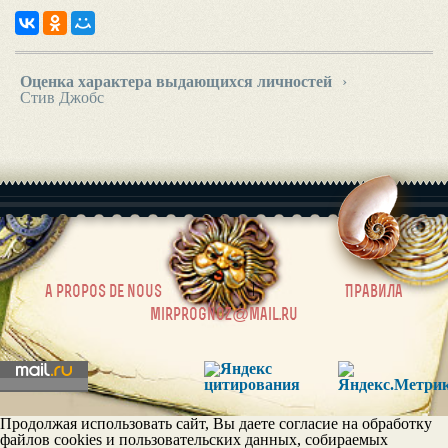
Оценка характера выдающихся личностей
›
Стив Джобс
|
a propos de nous
Правила
mirprognoz@mail.ru
Продолжая использовать сайт, Вы даете согласие на обработку
файлов cookies и пользовательских данных, собираемых