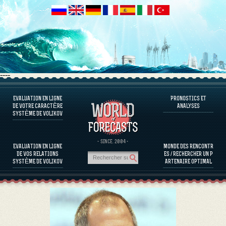
----
EVALUATION EN LIGNE
PRONOSTICS ET
LOGICIEL QU’ON VOUS PROPOSE
DE VOTRE CARACTÈRE
ANALYSES
SYSTÈME DE VOLIKOV
EVALUER LE CARACTÈRE D’UNE PERSONNE
L'ÉVALUATION DU CARACTÈRE DE PERSONNALITÉS CÉLÈBRES
LOGICIEL QU’ON VOUS PROPOSE
· SINCE. 2004 ·
EVALUATION EN LIGNE
MONDE DES RENCONTR
EVALUER LA COMPATIBILITÉ DE PARTENAIRES
DE VOS RELATIONS
ES / RECHERCHER UN P
PRONOSTICS ET ANALYSES
SYSTÈME DE VOLIKOV
ARTENAIRE OPTIMAL