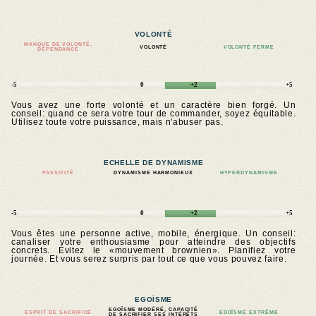
VOLONTÉ
MANQUE DE VOLONTÉ,
VOLONTÉ
VOLONTÉ FERME
DÉPENDANCE
-5
0
+2
+5
Vous avez une forte volonté et un caractère bien forgé. Un
conseil: quand ce sera votre tour de commander, soyez équitable.
Utilisez toute votre puissance, mais n'abuser pas.
ECHELLE DE DYNAMISME
PASSIVITÉ
DYNAMISME HARMONIEUX
HYPERDYNAMISME
-5
0
+2
+5
Vous êtes une personne active, mobile, énergique. Un conseil:
canaliser votre enthousiasme pour atteindre des objectifs
concrets. Évitez le «mouvement brownien». Planifiez votre
journée. Et vous serez surpris par tout ce que vous pouvez faire.
EGOÏSME
EGOÏSME MODÉRÉ, CAPACITÉ
ESPRIT DE SACRIFICE
EGOÏSME EXTRÊME
DE SACRIFIER SES INTÉRÊTS