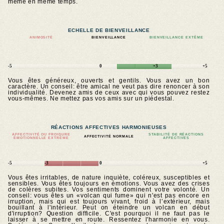
même en même temps.
ECHELLE DE BIENVEILLANCE
ANIMOSITÉ
BIENVEILLANCE
BIENVEILLANCE EXTÊME
-5
0
+3
+5
Vous êtes généreux, ouverts et gentils. Vous avez un bon
caractère. Un conseil: être amical ne veut pas dire renoncer à son
individualité. Devenez amis de ceux avec qui vous pouvez restez
vous-mêmes. Ne mettez pas vos amis sur un piédestal.
RÉACTIONS AFFECTIVES HARMONIEUSES
AFFECTIVITÉ OU FROIDURE
STABILITÉ DE RÉACTIONS
AFFECTIVITÉ NORMALE
ÉMOTIONNELLE EXTRÊME
AFFECTIVES
-5
-3
0
+5
Vous êtes irritables, de nature inquiète, coléreux, susceptibles et
sensibles. Vous êtes toujours en émotions. Vous avez des crises
de colères subites. Vos sentiments dominent votre volonté. Un
conseil: vous êtes un «volcan qui fume» qui n'est pas encore en
irruption, mais qui est toujours vivant, froid à l’extérieur, mais
bouillant à l'intérieur. Peut on éteindre un volcan en début
d'irruption? Question difficile. C'est pourquoi il ne faut pas le
laisser à se mettre en route. Ressentez l'harmonie en vous.