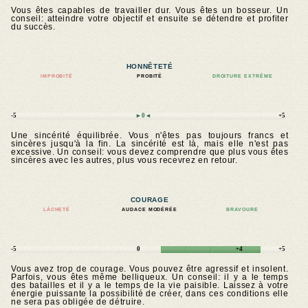
Vous êtes capables de travailler dur. Vous êtes un bosseur. Un
conseil: atteindre votre objectif et ensuite se détendre et profiter
du succès.
HONNÊTETÉ
IMPROBITÉ
PROBITÉ
DROITURE EXTRÊME
-5
►0◄
+5
Une sincérité équilibrée. Vous n'êtes pas toujours francs et
sincères jusqu'à la fin. La sincérité est là, mais elle n'est pas
excessive. Un conseil: vous devez comprendre que plus vous êtes
sincères avec les autres, plus vous recevrez en retour.
COURAGE
LÂCHETÉ
AUDACE MODÉRÉE
BRAVOURE
-5
0
+4
+5
Vous avez trop de courage. Vous pouvez être agressif et insolent.
Parfois, vous êtes même belliqueux. Un conseil: il y a le temps
des batailles et il y a le temps de la vie paisible. Laissez à votre
énergie puissante la possibilité de créer, dans ces conditions elle
ne sera pas obligée de détruire.