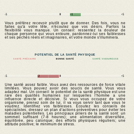
-5
0
+1
+5
Vous préférez recevoir plutôt que de donner. Des fois, vous ne
faites qu'à votre tête, n'écoutez que vos désirs. Parfois la
flexibilité vous manque. Un conseil: ressentez la douleur de
chaque personne qui vous entoure, pardonnez-lui ses faiblesses
et ses péchés réels et imaginaires, et votre monde s'illuminera.
POTENTIEL DE LA SANTÉ PHYSIQUE
SANTÉ PRÉCAIRE
BONNE SANTÉ
SANTÉ VIGOUREUSE
-5
-2
0
+5
Une santé assez faible. Vous avez des ressources de force vitale
limitées. Vous pouvez avoir des soucis de santé. Vous vous
adaptez mal. Un conseil: le potentiel de la santé physique est une
rare des qualités humaines sur lesquelles l'homme a une
influence directe et décisive. Si vous vous occupez de votre
organisme, prenez soin de lui, il va vous servir tant que vous le
voudrez. Identifiez vos faiblesses. Écoutez les conseils de
spécialistes, dressez un plan d'actions préventives pour éviter les
maladies potentielles. Les principaux piliers de la santé sont: un
sommeil suffisant (7-8 heures); une alimentation diversifiée,
équilibrée, peu calorique; des efforts physiques réguliers; une
attitude positive; le minimum de stress.