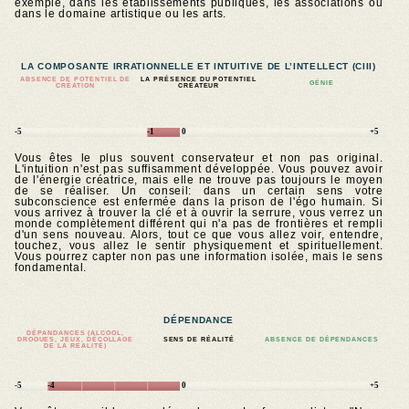
exemple, dans les établissements publiques, les associations ou
dans le domaine artistique ou les arts.
LA COMPOSANTE IRRATIONNELLE ET INTUITIVE DE L’INTELLECT (CIII)
ABSENCE DE POTENTIEL DE
LA PRÉSENCE DU POTENTIEL
GÉNIE
CRÉATION
CRÉATEUR
-5
-1
0
+5
Vous êtes le plus souvent conservateur et non pas original.
L'intuition n'est pas suffisamment développée. Vous pouvez avoir
de l'énergie créatrice, mais elle ne trouve pas toujours le moyen
de se réaliser. Un conseil: dans un certain sens votre
subconscience est enfermée dans la prison de l'égo humain. Si
vous arrivez à trouver la clé et à ouvrir la serrure, vous verrez un
monde complètement différent qui n'a pas de frontières et rempli
d'un sens nouveau. Alors, tout ce que vous allez voir, entendre,
touchez, vous allez le sentir physiquement et spirituellement.
Vous pourrez capter non pas une information isolée, mais le sens
fondamental.
DÉPENDANCE
DÉPANDANCES (ALCOOL,
DROGUES, JEUX, DÉCOLLAGE
SENS DE RÉALITÉ
ABSENCE DE DÉPENDANCES
DE LA RÉALITÉ)
-5
-4
0
+5